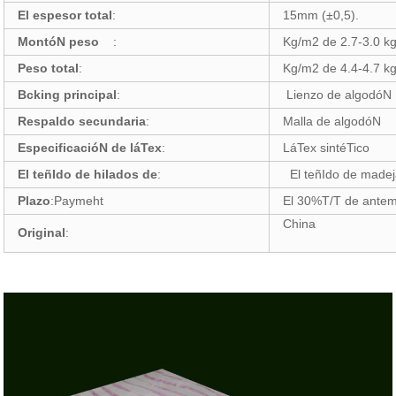
El espesor total
:
15mm (±0,5).
MontóN peso
:
Kg/m2 de 2.7-3.0 kg
Peso total
:
Kg/m2 de 4.4-4.7 kg
Bcking principal
:
Lienzo de algodóN
Respaldo secundaria
:
Malla de algodóN
EspecificacióN de láTex
:
LáTex sintéTico
El teñIdo de hilados de
:
El teñIdo de made
Plazo
:Paymeht
El 30%T/T de ante
China
Original
: