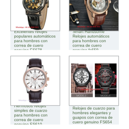
Excelentes relojes
Smart Handsome
populares automáticos
Relojes automáticos
para hombres con
para hombres con
correa de cuero
correa de cuero
genuino FS678
genuino fs659
Hermosos relojes
Relojes de cuarzo para
simples de cuarzo
hombres elegantes y
para hombres con
guapos con correa de
correa de cuero
cuero genuino FS654
genuino FS610