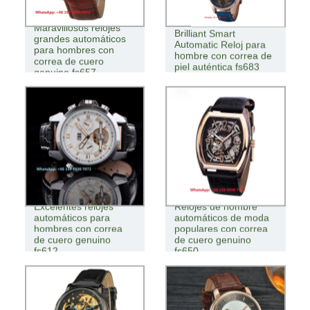
Maravillosos relojes
Brilliant Smart
grandes automáticos
Automatic Reloj para
para hombres con
hombre con correa de
correa de cuero
piel auténtica fs683
genuino fs657
Excelentes relojes
Relojes de hombre
automáticos para
automáticos de moda
hombres con correa
populares con correa
de cuero genuino
de cuero genuino
fs612
fs650