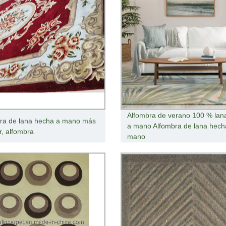
Alfombra de verano 100 % lana
ra de lana hecha a mano más
a mano Alfombra de lana hech
r, alfombra
mano