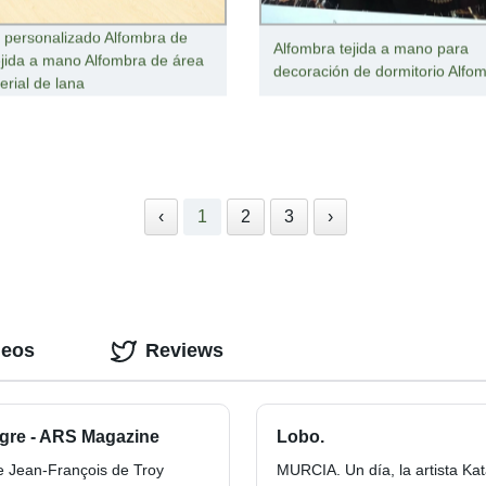
 personalizado Alfombra de
Alfombra tejida a mano para
ejida a mano Alfombra de área
decoración de dormitorio Alfo
erial de lana
‹
1
2
3
›
deos
Reviews
egre - ARS Magazine
Lobo.
de Jean-François de Troy
MURCIA. Un día, la artista K