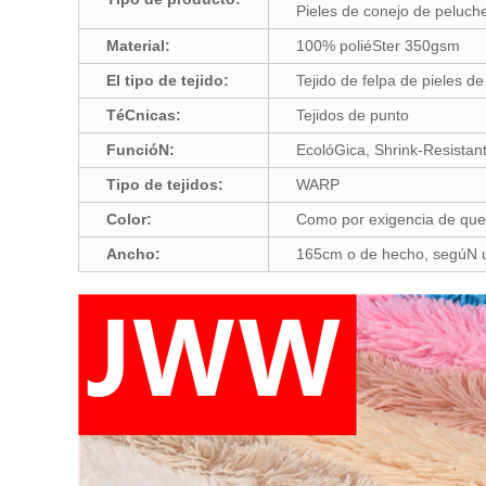
Pieles de conejo de peluch
Material:
100% poliéSter 350gsm
El tipo de tejido:
Tejido de felpa de pieles d
TéCnicas:
Tejidos de punto
FuncióN:
EcolóGica, Shrink-Resistant
Tipo de tejidos:
WARP
Color:
Como por exigencia de que
Ancho:
165cm o de hecho, segúN u