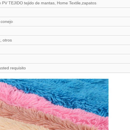
e PV TEJIDO tejido de mantas, Home Textile,zapatos
e conejo
, otros
sted requisito