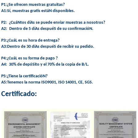
P1
:¿Se ofrecen muestras gratuitas?
A1
:Sí, muestras gratis estáN disponibles.
P2:
¿CuáNtos díAs se puede enviar muestras a nosotros?
A2:
Dentro de 5 díAs despuéS de su confirmacióN.
P3
:¿CuáL es su hora de entrega?
A3
:Dentro de 30 díAs despuéS de recibir su pedido.
P4
:¿CuáL es su forma de pago ?
A4:
30% de depóSito y el 70% de la copia de B/L.
P5
:¿Tiene la certificacióN?
A5
:Tenemos la norma ISO9001, ISO 14001, CE, SGS.
Certificado: