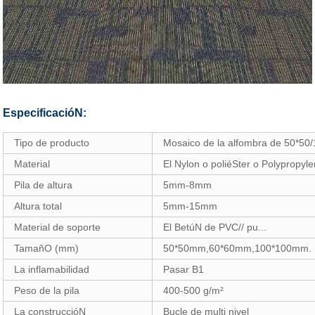
EspecificacióN:
Tipo de producto
Mosaico de la alfombra de 50*50
Material
El Nylon o poliéSter o Polypropyl
Pila de altura
5mm-8mm
Altura total
5mm-15mm
Material de soporte
El BetúN de PVC// pu...
TamañO (mm)
50*50mm,60*60mm,100*100mm.
La inflamabilidad
Pasar B1
Peso de la pila
400-500 g/m²
La construccióN
Bucle de multi nivel