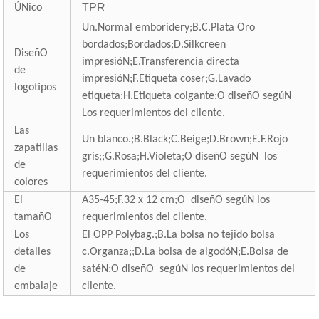
TPR
ÚNico
Un.Normal emboridery;B.C.Plata Oro
bordados;Bordados;D.Silkcreen
DiseñO
impresióN;E.Transferencia directa
de
impresióN;F.Etiqueta coser;G.Lavado
logotipos
etiqueta;H.Etiqueta colgante;O diseñO segúN
Los requerimientos del cliente.
Las
Un blanco.;B.Black;C.Beige;D.Brown;E.F.Rojo
zapatillas
gris;;G.Rosa;H.Violeta;O diseñO segúN
los
de
requerimientos del cliente.
colores
El
A35-45;F.32 x 12 cm;O
diseñO segúN los
tamañO
requerimientos del cliente.
Los
El OPP Polybag.;B.La bolsa no tejido bolsa
detalles
c.Organza;;D.La bolsa de algodóN;E.Bolsa de
de
satéN;O diseñO
segúN los requerimientos del
embalaje
cliente.