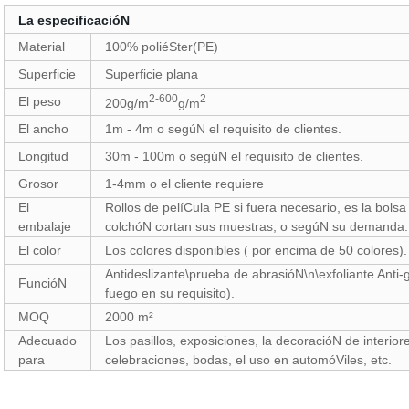
La especificacióN
Material
100% poliéSter(PE)
Superficie
Superficie plana
2-600
2
El peso
200g/m
g/m
El ancho
1m - 4m o segúN el requisito de clientes.
Longitud
30m - 100m o segúN el requisito de clientes.
Grosor
1-4mm o el cliente requiere
El
Rollos de pelíCula PE si fuera necesario, es la bolsa
embalaje
colchóN cortan sus muestras, o segúN su demanda.
El color
Los colores disponibles ( por encima de 50 colores).
Antideslizante\prueba de abrasióN\n\exfoliante Anti
FuncióN
fuego en su requisito).
MOQ
2000 m²
Adecuado
Los pasillos, exposiciones, la decoracióN de interior
para
celebraciones, bodas, el uso en automóViles, etc.