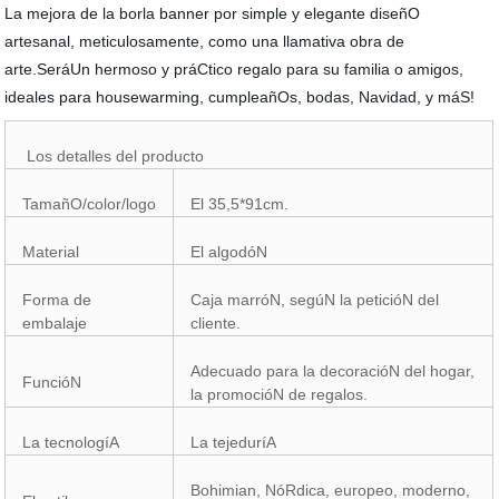
La mejora de la borla banner por simple y elegante diseñO
artesanal, meticulosamente, como una llamativa obra de
arte.SeráUn hermoso y práCtico regalo para su familia o amigos,
ideales para housewarming, cumpleañOs, bodas, Navidad, y máS!
Los detalles del producto
TamañO/color/logo
El 35,5*91cm.
Material
El algodóN
Forma de
Caja marróN, segúN la peticióN del
embalaje
cliente.
Adecuado para la decoracióN del hogar,
FuncióN
la promocióN de regalos.
La tecnologíA
La tejeduríA
Bohimian, NóRdica, europeo, moderno,