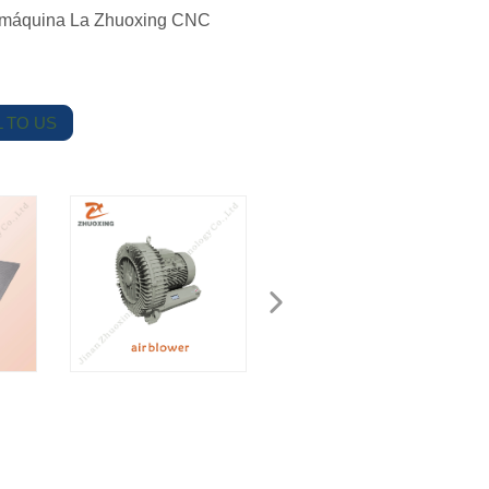
a máquina La Zhuoxing CNC
 TO US